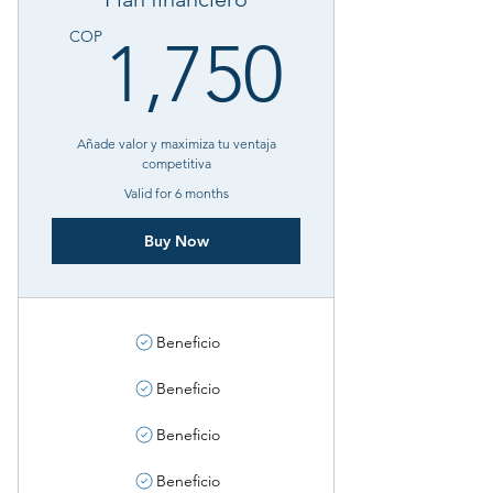
1,75
COP
1,750
Añade valor y maximiza tu ventaja
competitiva
Valid for 6 months
Buy Now
Beneficio
Beneficio
Beneficio
Beneficio