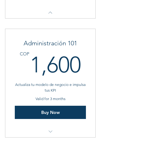
Administración 101
1,60
COP
1,600
Actualiza tu modelo de negocio e impulsa
tus KPI
Valid for 3 months
Buy Now